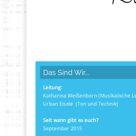
Das Sind Wir...
Leitung:
Katharina Weißenborn (Musikalische Le
Urban Eisele (Ton und Technik)
Seit wann gibt es euch?
September 2015