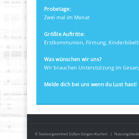
Probetage:
Zwei mal im Monat
Größte Auftritte:
Erstkommunion, Firmung, Kinderbibelt
Was wünschen wir uns?
Wir brauchen Unterstützung im Gesang
Melde dich bei uns wenn du Lust hast!
© Seelsorgeeinheit Süßen-Gingen-Kuchen
|
Nutzungsbedi