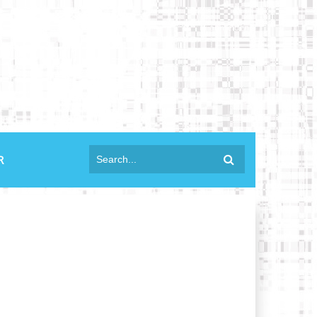
anmelden
R